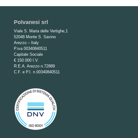
Polvanesi srl
Viale S. Maria delle Vertighe,1
52048 Monte S. Savino
Arezzo – Italy
P.iva 00340840511
Capitale Sociale
€ 150.000 I.V.
R.E.A. Arezzo n.72889
C.F. e P.I. n.00340840511